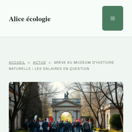
Aller
au
Alice écologie
Menu
contenu
ACCUEIL
»
ACTUS
»
GRÈVE AU MUSÉUM D’HISTOIRE
NATURELLE : LES SALAIRES EN QUESTION