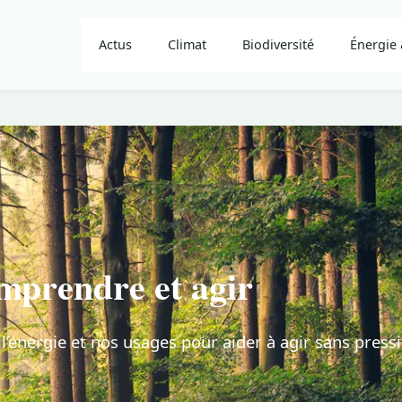
Actus
Climat
Biodiversité
Énergie 
omprendre et agir
, l’énergie et nos usages pour aider à agir sans press