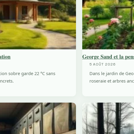
ation
George Sand et la pens
5 AOÛT 2026
tion sobre garde 22 °C sans
Dans le jardin de Geo
oncrets.
roseraie et arbres anc