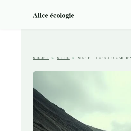
Aller
au
Alice écologie
contenu
ACCUEIL
»
ACTUS
»
MINE EL TRUENO : COMPREN