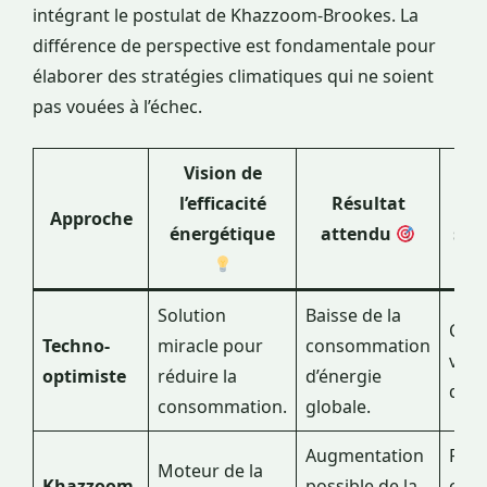
intégrant le postulat de Khazzoom-Brookes. La
différence de perspective est fondamentale pour
élaborer des stratégies climatiques qui ne soient
pas vouées à l’échec.
Vision de
l’efficacité
Résultat
Ob
Approche
énergétique
attendu
sou
Solution
Baisse de la
Croi
Techno-
miracle pour
consommation
vert
optimiste
réduire la
d’énergie
déco
consommation.
globale.
Augmentation
Pris
Moteur de la
Khazzoom-
possible de la
com