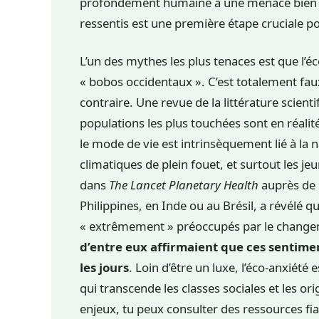
profondément humaine à une menace bien 
ressentis est une première étape cruciale p
L’un des mythes les plus tenaces est que l’é
« bobos occidentaux ». C’est totalement fa
contraire. Une revue de la littérature scien
populations les plus touchées sont en réalité
le mode de vie est intrinsèquement lié à la n
climatiques de plein fouet, et surtout les 
dans
The Lancet Planetary Health
auprès de 
Philippines, en Inde ou au Brésil, a révélé q
« extrêmement » préoccupés par le changem
d’entre eux affirmaient que ces sentime
les jours
. Loin d’être un luxe, l’éco-anxiété
qui transcende les classes sociales et les or
enjeux, tu peux consulter des ressources f