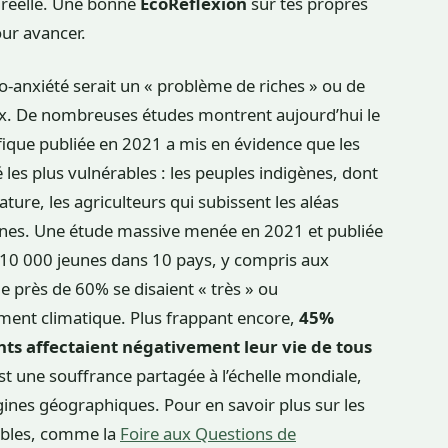
réelle. Une bonne
ÉcoRéflexion
sur tes propres
our avancer.
co-anxiété serait un « problème de riches » ou de
ux. De nombreuses études montrent aujourd’hui le
tifique publiée en 2021 a mis en évidence que les
 les plus vulnérables : les peuples indigènes, dont
ature, les agriculteurs qui subissent les aléas
jeunes. Une étude massive menée en 2021 et publiée
10 000 jeunes dans 10 pays, y compris aux
ue près de 60% se disaient « très » ou
ent climatique. Plus frappant encore,
45%
nts affectaient négativement leur vie de tous
 est une souffrance partagée à l’échelle mondiale,
igines géographiques. Pour en savoir plus sur les
iables, comme la
Foire aux Questions de