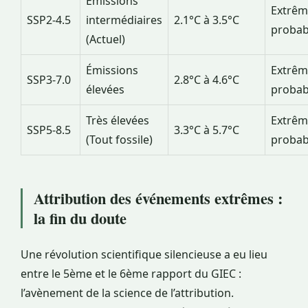
Émissions
Extrê
SSP2-4.5
intermédiaires
2.1°C à 3.5°C
probab
(Actuel)
Émissions
Extrê
SSP3-7.0
2.8°C à 4.6°C
élevées
probab
Très élevées
Extrê
SSP5-8.5
3.3°C à 5.7°C
(Tout fossile)
probab
Attribution des événements extrêmes :
la fin du doute
Une révolution scientifique silencieuse a eu lieu
entre le 5ème et le 6ème rapport du GIEC :
l’avènement de la science de l’attribution.