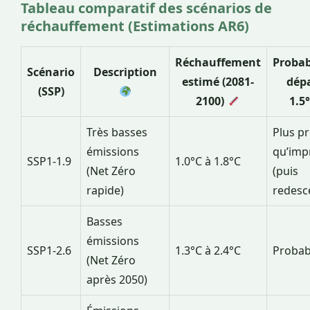
Tableau comparatif des scénarios de
réchauffement (Estimations AR6)
Réchauffement
Probab
Scénario
Description
estimé (2081-
dép
(SSP)
2100)
1.5
Très basses
Plus p
émissions
qu’imp
SSP1-1.9
1.0°C à 1.8°C
(Net Zéro
(puis
rapide)
redesc
Basses
émissions
SSP1-2.6
1.3°C à 2.4°C
Probab
(Net Zéro
après 2050)