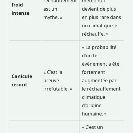
réchauffement
météo qui
froid
est un
devient de plus
intense
mythe. »
en plus rare dans
un climat qui se
réchauffe. »
« La probabilité
d’un tel
événement a été
« C’est la
fortement
Canicule
preuve
augmentée par
record
irréfutable. »
le réchauffement
climatique
d’origine
humaine. »
« C’est un