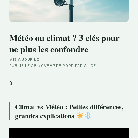
Météo ou climat ? 3 clés pour
ne plus les confondre
MIS À JOUR LE
·
PUBLIÉ LE
28 NOVEMBRE 2025
PAR
ALICE
8
Climat vs Météo : Petites différences,
grandes explications