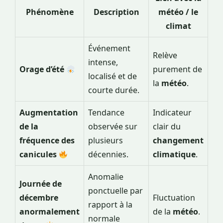
Phénomène
Description
météo / le
climat
Événement
Relève
intense,
Orage d’été
purement de
localisé et de
la
météo
.
courte durée.
Augmentation
Tendance
Indicateur
de la
observée sur
clair du
fréquence des
plusieurs
changement
canicules
décennies.
climatique
.
Anomalie
Journée de
ponctuelle par
décembre
Fluctuation
rapport à la
anormalement
de la
météo
.
normale