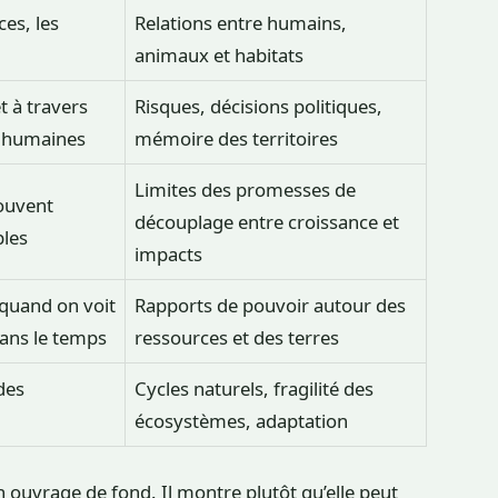
ces, les
Relations entre humains,
animaux et habitats
t à travers
Risques, décisions politiques,
es humaines
mémoire des territoires
Limites des promesses de
ouvent
découplage entre croissance et
ples
impacts
 quand on voit
Rapports de pouvoir autour des
dans le temps
ressources et des terres
 des
Cycles naturels, fragilité des
écosystèmes, adaptation
 ouvrage de fond. Il montre plutôt qu’elle peut