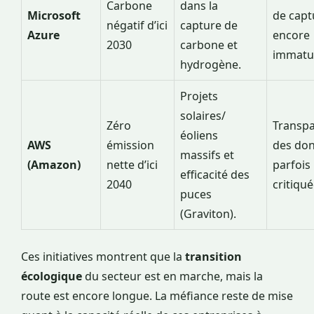
Carbone
dans la
Microsoft
de capt
négatif d’ici
capture de
Azure
encore
2030
carbone et
immatu
hydrogène.
Projets
solaires/
Zéro
Transp
éoliens
AWS
émission
des do
massifs et
(Amazon)
nette d’ici
parfois
efficacité des
2040
critiqué
puces
(Graviton).
Ces initiatives montrent que la
transition
écologique
du secteur est en marche, mais la
route est encore longue. La méfiance reste de mise