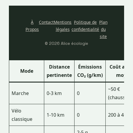
À
Contact
Mentions
Politique de
Plan
Propos
légales
confidentialité
du
site
© 2026 Alice écologie
Distance
Émissions
Coût ann
Mode
pertinente
CO₂ (g/km)
moyen
~50 €
Marche
0-3 km
0
(chaussure
Vélo
1-10 km
0
200 à 400 €
classique
2-5 g