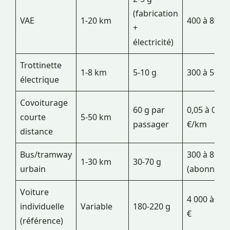
(fabrication
VAE
1-20 km
400 à 800 €
+
électricité)
Trottinette
1-8 km
5-10 g
300 à 500 €
électrique
Covoiturage
60 g par
0,05 à 0,12
courte
5-50 km
passager
€/km
distance
Bus/tramway
300 à 800 €
1-30 km
30-70 g
urbain
(abonneme
Voiture
4 000 à 7 0
individuelle
Variable
180-220 g
€
(référence)