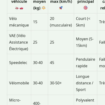
véhicule
moyen
max (km/h)
principal
c
(kg)
re
Vélo
20
Court (<
15
Trè
mécanique
(musculaire)
5km)
VAE (Vélo
Moyen (5-
Assistance
25
25
Fai
15km)
Électrique)
Pendulaire
Fai
Speedelec
30-40
45
rapide
mo
Longue
Vélomobile
30-40
30-50+
distance /
Trè
Sport
Micro-
Polyvalent
400-