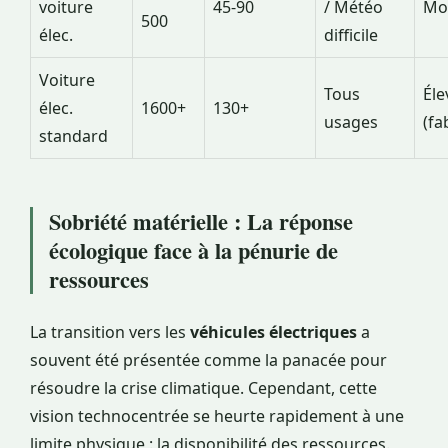
voiture
45-90
/ Météo
Mo
500
élec.
difficile
Voiture
Tous
Éle
élec.
1600+
130+
usages
(fa
standard
Sobriété matérielle : La réponse
écologique face à la pénurie de
ressources
La transition vers les
véhicules électriques
a
souvent été présentée comme la panacée pour
résoudre la crise climatique. Cependant, cette
vision technocentrée se heurte rapidement à une
limite physique : la disponibilité des ressources.