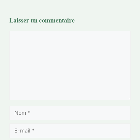
Laisser un commentaire
Commentaire
Nom
E-
mail