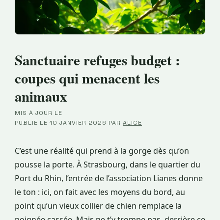
Sanctuaire refuges budget :
coupes qui menacent les
animaux
MIS À JOUR LE
·
PUBLIÉ LE
10 JANVIER 2026
PAR
ALICE
C’est une réalité qui prend à la gorge dès qu’on
pousse la porte. À Strasbourg, dans le quartier du
Port du Rhin, l’entrée de l’association Lianes donne
le ton : ici, on fait avec les moyens du bord, au
point qu’un vieux collier de chien remplace la
poignée cassée. Mais ne t’y trompe pas, derrière ce