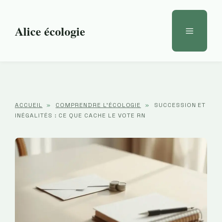
Aller
au
Alice écologie
Menu
contenu
ACCUEIL
»
COMPRENDRE L'ÉCOLOGIE
»
SUCCESSION ET
INÉGALITÉS : CE QUE CACHE LE VOTE RN