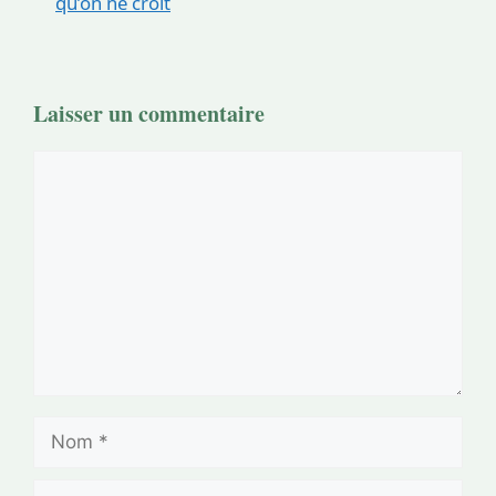
qu’on ne croit
Laisser un commentaire
Commentaire
Nom
E-