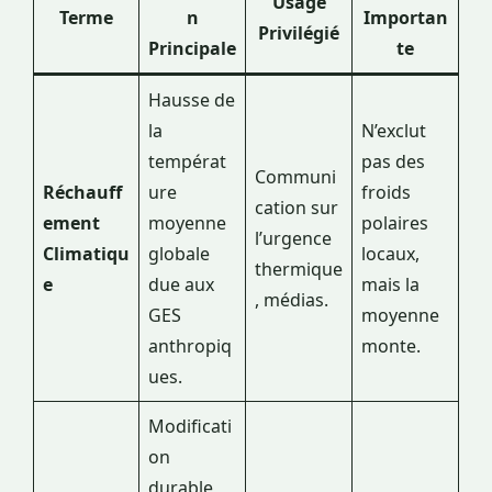
Usage
Terme
n
Importan
Privilégié
Principale
te
Hausse de
la
N’exclut
températ
pas des
Communi
Réchauff
ure
froids
cation sur
ement
moyenne
polaires
l’urgence
Climatiqu
globale
locaux,
thermique
e
due aux
mais la
, médias.
GES
moyenne
anthropiq
monte.
ues.
Modificati
on
durable