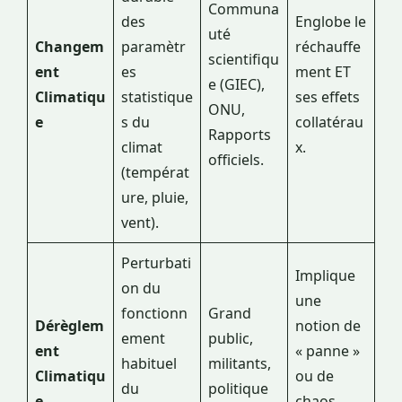
Communa
des
Englobe le
uté
Changem
paramètr
réchauffe
scientifiqu
ent
es
ment ET
e (GIEC),
Climatiqu
statistique
ses effets
ONU,
e
s du
collatérau
Rapports
climat
x.
officiels.
(températ
ure, pluie,
vent).
Perturbati
Implique
on du
une
fonctionn
Grand
Dérèglem
notion de
ement
public,
ent
« panne »
habituel
militants,
Climatiqu
ou de
du
politique
e
chaos