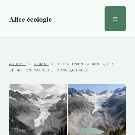
Aller
au
Alice écologie
Menu
contenu
ACCUEIL
»
CLIMAT
»
DÉRÈGLEMENT CLIMATIQUE :
DÉFINITION, CAUSES ET CONSÉQUENCES