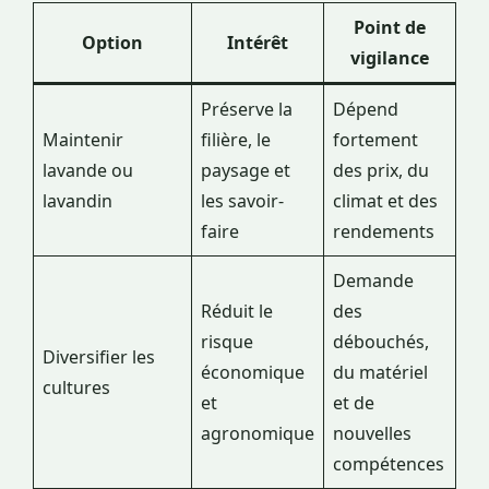
Point de
Option
Intérêt
vigilance
Préserve la
Dépend
Maintenir
filière, le
fortement
lavande ou
paysage et
des prix, du
lavandin
les savoir-
climat et des
faire
rendements
Demande
Réduit le
des
risque
débouchés,
Diversifier les
économique
du matériel
cultures
et
et de
agronomique
nouvelles
compétences