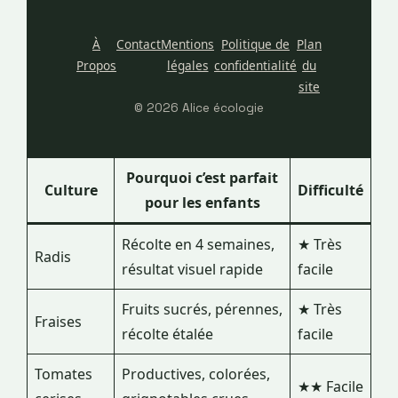
À
Contact
Mentions
Politique de
Plan
Propos
légales
confidentialité
du
site
© 2026 Alice écologie
Pourquoi c’est parfait
Culture
Difficulté
pour les enfants
Récolte en 4 semaines,
★ Très
Radis
résultat visuel rapide
facile
Fruits sucrés, pérennes,
★ Très
Fraises
récolte étalée
facile
Tomates
Productives, colorées,
★★ Facile