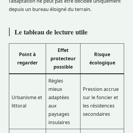
l’adaptation ne peut pas être décidée uniquement
depuis un bureau éloigné du terrain.
Le tableau de lecture utile
Effet
Point à
Risque
protecteur
regarder
écologique
possible
Règles
mieux
Pression accrue
Urbanisme et
adaptées
sur le foncier et
littoral
aux
les résidences
paysages
secondaires
insulaires