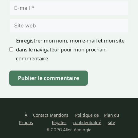
E-
mail
Site
web
Enregistrer mon nom, mon e-mail et mon site
dans le navigateur pour mon prochain
commentaire.
À
Contact
Mentions
Politique de
Plan du
Propos
légales
confidentialité
site
© 2026 Alice écologie