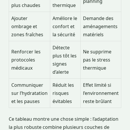
planning
plus chaudes
thermique
Ajouter
Améliore le
Demande des
ombrage et
confort et
aménagements
zones fraîches
la sécurité
matériels
Détecte
Renforcer les
Ne supprime
plus tôt les
protocoles
pas le stress
signes
médicaux
thermique
d’alerte
Communiquer
Réduit les
Effet limité si
sur l’hydratation
risques
l’environnement
et les pauses
évitables
reste brûlant
Ce tableau montre une chose simple : l’adaptation
la plus robuste combine plusieurs couches de